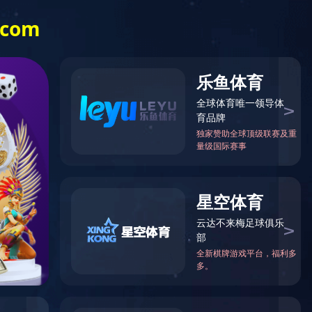
语言切换
新闻中心
常见问答
联系我们