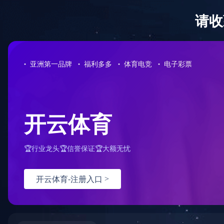
MILAN
总公司
MILAN.COM
电话:86- 572-398-1 419
电子邮箱:admin@zhenhuagm.com