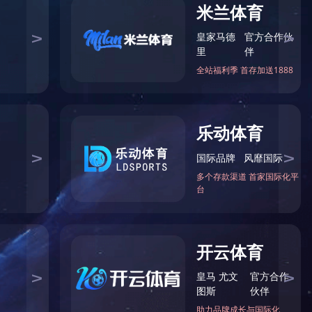
欢迎参观我们的工厂