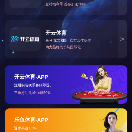
查看详情
查看详情
经典摩托车ZH-2A
Y
查看详情
查看详情