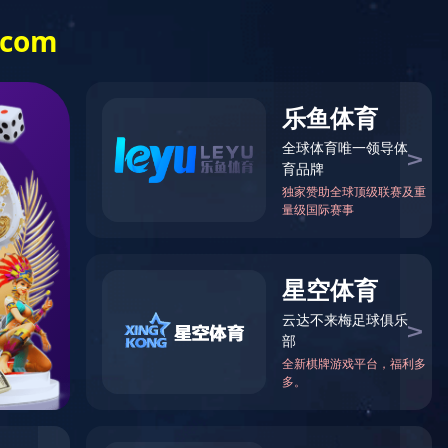
语言切换
新闻中心
常见问答
联系我们
|
公司新闻
行业新闻