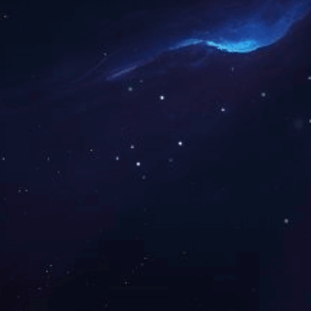
用两根线分别连接电池的正极和负极以及电启动继电器电磁线圈的L
制电路会出现问题。
检查由于进水导致点火开关和电启动按钮之间的接触不良。
https://www.zhenhuagm.com/
上一篇：开摩托车有什么秘诀
下一篇：增加摩托车车把
搜索
公