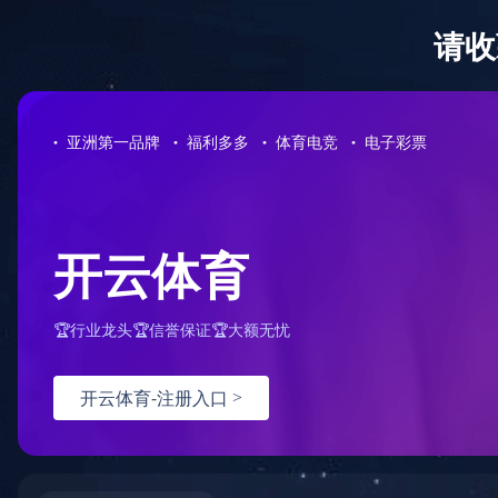
MILAN
新闻中心
MILAN.COM
/
新闻中心
/
如何检查摩托车的电启动控