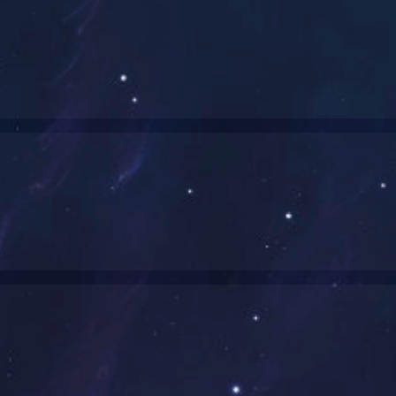
如何检查摩托车的电启动控制电
米兰（中国）:2020 ，07, 27
用10号T形扳手从曲轴箱上卸下马达固定螺钉（规格为2 M6）。 使用万用表检测启动
扳手从曲轴箱上卸下马达固定螺钉（规格为2 M6）。
。
检查电机电阻（电阻0.1Ω）。
当电阻为∞时，由于碳刷的磨损，电动机
弹簧和滚子；
如果弹簧变形，弹性差，辊子磨损等，应予以更换。
继续使