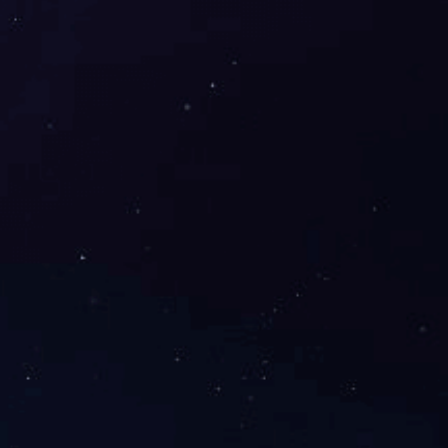
。
电启动继电器正常，电动机正常。
否则，电启动继电器控
的电压应为12V。
否则，点火开关触点接触不良。
新闻