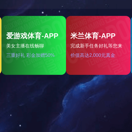
滚子）；
超速离合器不沿顺时针方向移动，而沿逆时针方向旋转。
否则，电启动超
启动传动链的活动链轮卡簧；
将链轮轴安装到电动起动超速离合器中，并在向前和向后旋转超速离合器
电动机，检查电动机轴的花键是否磨损。
电动机轴的花键磨损，电动机与
动
。
因此，电启动控制电路相对简单。
主要由电池，保险丝，点火开关，
，应更换10A保险丝，并且切勿使保险丝插座短路。
池正极电源与电启动继电器和电动机之间的正极线。
如果电动机通电并旋